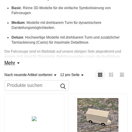
Basic
: Reine 3D-Modelle für die einfache Symbolisierung von
Fahrzeugen.
Medium
: Modelle mit drehbarem Turm für dynamischere
Darstellungsmöglichkeiten.
Deluxe
: Hochwertige Modelle mit drehbarem Turm und zusätzlicher
Tarnlackierung (Camo) für maximale Detailtreue.
Die Fahrzeuge sind im Maßstab auf unsere übrigen Sets abgestimmt und
eignen sich ideal für Planspiele, Befehlsausgaben sowie die Ausbildung
aller Verbände. Robust gefertigt im 3D-Druckverfahren und flexibel
Mehr
einsetzbar in allen taktischen Ausbildungsszenarien.
Nach neueste Artikel sortieren
12 pro Seite