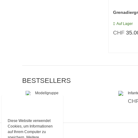
Grenadierg
Auf Lager
CHF
35.0
BESTSELLERS
Modellgruppe
Infan
CHF
35.00
CH
Diese Website verwendet
Cookies, um Informationen
auf Ihrem Computer zu
speichern. Weitere
KONTAKT