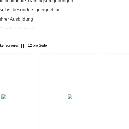
multinationale Trainingsumgebungen.
t ist besonders geeignet für:
hrer Ausbildung
 Grundausbildung
arbeit im Unterricht
kel sortieren
12 pro Seite
ills für Verbände aller Arten
 taktischer Abläufe
pakte Zusammenstellung der wichtigsten taktischen Zeichen auf 
von Bewegungen, Kräften und Einsatzabsichten im Gelände sow
werden in der Schweiz mittels präzisem 3D-Druckverfahren herg
ltag ausgelegt. Die robuste Ausführung gewährleistet eine hohe 
gen sowie bei mobilen Ausbildungslagen.
t bildet die ideale Grundlage für den Einstieg in die taktische
 kombinieren.