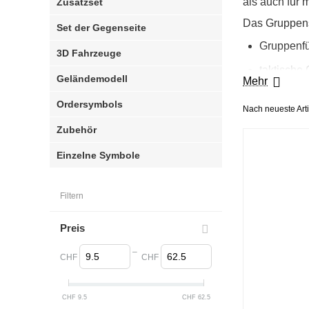
als auch für 
Zusatzset
Das Gruppense
Set der Gegenseite
Gruppenfü
3D Fahrzeuge
taktische
Geländemodell
Mehr
Lagekarten
Ordersymbols
Nach neueste Arti
Gefechtsdr
Zubehör
Simulation
Einzelne Symbole
Durch die kom
Darstellung 
Filtern
Alle Symbole 
Ausbildungsal
Gefechtsübun
Preis
Das Gruppense
–
CHF
CHF
Kompaniesets
CHF
9.5
CHF
62.5