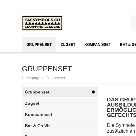
GRUPPENSET
ZUGSET
KOMPANIESET
BAT & G
GRUPPENSET
/
Homepage
Gruppenset
Gruppenset
DAS GRUP
Zugset
AUSBILDU
ERMÖGLIC
Kompanieset
GEFECHTS
Die Symbole 
Bat & Gs Vb
zusätzlich a