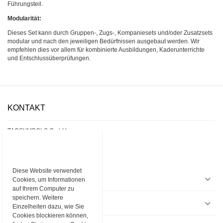
Führungsteil.
Modularität:
Dieses Set kann durch Gruppen-, Zugs-, Kompaniesets und/oder Zusatzsets
modular und nach den jeweiligen Bedürfnissen ausgebaut werden. Wir
empfehlen dies vor allem für kombinierte Ausbildungen, Kaderunterrichte
und Entschlussüberprüfungen.
KONTAKT
TACSYMBOLS GmbH
Kirchrainstrasse 5
8172 Niederglatt ZH
Telefon
E-Mail
info@tacsymbols.ch
Diese Website verwendet
EINKAUFEN
Cookies, um Informationen
auf Ihrem Computer zu
speichern. Weitere
INFORMATIONEN
Einzelheiten dazu, wie Sie
Cookies blockieren können,