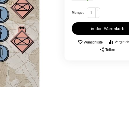
+
Menge:
−
in den Warenkorb
Vergleic
Wunschliste
Teilen