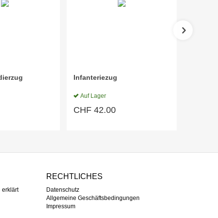
dierzug
Infanteriezug
TASYS A
Auf Lager
Auf Lag
CHF
42.00
CHF
6
RECHTLICHES
erklärt
Datenschutz
Allgemeine Geschäftsbedingungen
Impressum