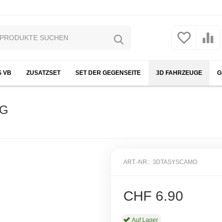
S VB
ZUSATZSET
SET DER GEGENSEITE
3D FAHRZEUGE
G
UG
ART.-NR.:
3DTASYSCAMO
CHF
6.90
Auf Lager