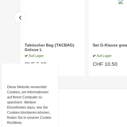
Taktischer Bag (TACBAG)
Set G-Klasse gree
Grösse L
Auf Lager
Auf Lager
CHF
5.00
CHF
10.50
Diese Website verwendet
Cookies, um Informationen
auf Ihrem Computer zu
KONTAKT
speichern. Weitere
Einzelheiten dazu, wie Sie
TACSYMBOLS GmbH
Cookies blockieren können,
Kirchrainstrasse 5
8172 Niederglatt ZH
finden Sie in unserer Cookie-
Richtlinie.
Telefon