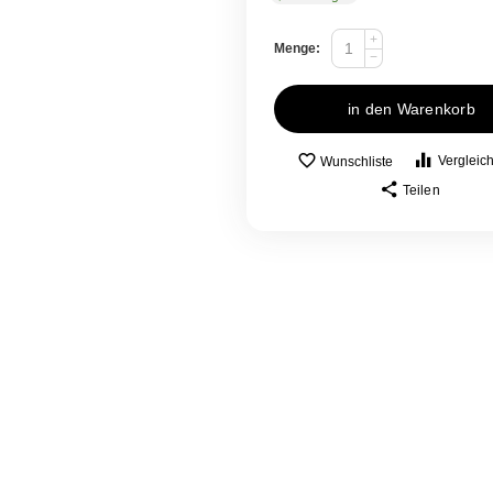
+
Menge:
−
in den Warenkorb
Vergleic
Wunschliste
Teilen