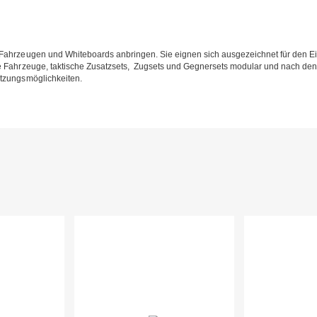
 Fahrzeugen und Whiteboards anbringen. Sie eignen sich ausgezeichnet für den Ei
re Fahrzeuge, taktische Zusatzsets, Zugsets und Gegnersets modular und nach de
utzungsmöglichkeiten.
N