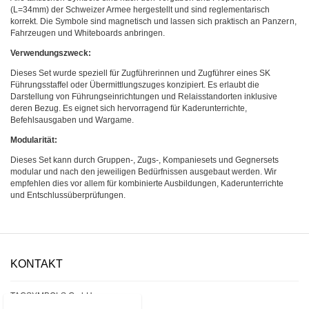
(L=34mm) der Schweizer Armee hergestellt und sind reglementarisch
korrekt. Die Symbole sind magnetisch und lassen sich praktisch an Panzern,
Fahrzeugen und Whiteboards anbringen.
Verwendungszweck:
Dieses Set wurde speziell für Zugführerinnen und Zugführer eines SK
Führungsstaffel oder Übermittlungszuges konzipiert. Es erlaubt die
Darstellung von Führungseinrichtungen und Relaisstandorten inklusive
deren Bezug. Es eignet sich hervorragend für Kaderunterrichte,
Befehlsausgaben und Wargame.
Modularität:
Dieses Set kann durch Gruppen-, Zugs-, Kompaniesets und Gegnersets
modular und nach den jeweiligen Bedürfnissen ausgebaut werden. Wir
empfehlen dies vor allem für kombinierte Ausbildungen, Kaderunterrichte
und Entschlussüberprüfungen.
KONTAKT
TACSYMBOLS GmbH
Kirchrainstrasse 5